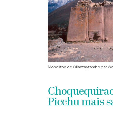
Monolithe de Ollantaytambo par W
Choquequirao
Picchu mais sa