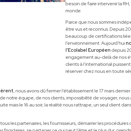
besoin de faire intervenir la RH, 
monde.
Parce que nous sommes indépe
être vus et reconnus. Depuis 2
beaucoup de certifications liées
l’environnement. Aujourd’hui
n
l’Ecolabel Européen
depuis 20
engagement au-delà de nos éto
clients à l’international puissen
réserver chez nous en toute sér
férent
, nous avons dû fermer l’établissement le 17 mars dernier
de notre équipe, de nos clients, impossibilité de voyager, nous
te mais le 16 au soir, la réalité nous rattrape, un seul client da
r tous les partenaires, les fournisseurs, démarrer les procédur
s frigidaires, se partager ce qui peut l’être et le plus dur, pren