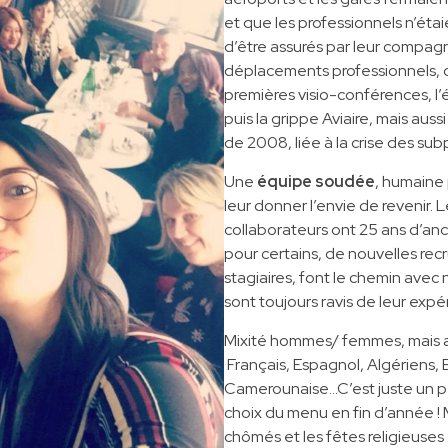
et que les professionnels n’éta
d’être assurés par leur compagn
déplacements professionnels, o
premières visio-conférences, l
puis la grippe Aviaire, mais aus
de 2008, liée à la crise des sub
Une
équipe soudée
, humaine p
leur donner l’envie de revenir. 
collaborateurs ont 25 ans d’anc
pour certains, de nouvelles rec
stagiaires, font le chemin avec 
sont toujours ravis de leur expé
Mixité hommes/ femmes, mais aus
Français, Espagnol, Algériens, 
Camerounaise…C’est juste un p
choix du menu en fin d’année ! M
chômés et les fêtes religieuses