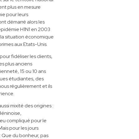
ient plus en mesure
ie pour leurs
nt démarré alors les
’épidémie H1N1 en 2003
si la situation économique
primes aux Etats-Unis.
our fidéliser les clients,
Les plus anciens
ienneté, 15 ou 10 ans
rues étudiantes, des
nous régulièrement et ils
rience.
si mixité des origines :
Béninoise,
eu compliqué pour le
ais pour les jours
 : Que du bonheur, pas