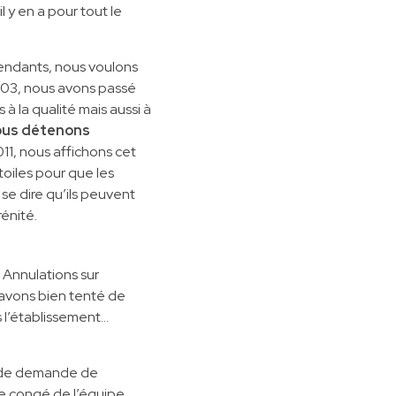
il y en a pour tout le
ndants, nous voulons
003, nous avons passé
 à la qualité mais aussi à
ous détenons
11, nous affichons cet
iles pour que les
t se dire qu’ils peuvent
énité.
. Annulations sur
 avons bien tenté de
ns l’établissement…
es de demande de
dre congé de l’équipe,