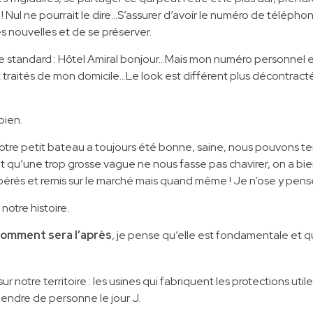
 Nul ne pourrait le dire…S’assurer d’avoir le numéro de téléph
 nouvelles et de se préserver.
s de standard : Hôtel Amiral bonjour…Mais mon numéro personnel e
nt traités de mon domicile…Le look est différent plus décontract
.
bien.
otre petit bateau a toujours été bonne, saine, nous pouvons teni
 qu’une trop grosse vague ne nous fasse pas chavirer, on a bie
érés et remis sur le marché mais quand même ! Je n’ose y pense
notre histoire.
omment sera l’après
, je pense qu’elle est fondamentale et 
sur notre territoire : les usines qui fabriquent les protections util
endre de personne le jour J.