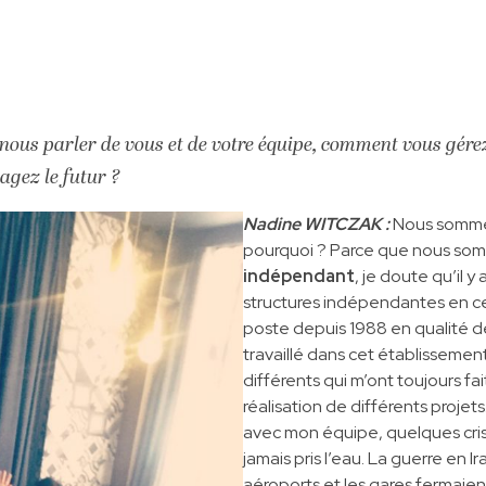
ous parler de vous et de votre équipe, comment vous gérez 
agez le futur ?
Nadine WITCZAK :
Nous somme
pourquoi ? Parce que nous so
indépendant
, je doute qu’il 
structures indépendantes en ce
poste depuis 1988 en qualité de D
travaillé dans cet établissemen
différents qui m’ont toujours fa
réalisation de différents projets
avec mon équipe, quelques crise
jamais pris l’eau. La guerre en Ir
aéroports et les gares fermaient 