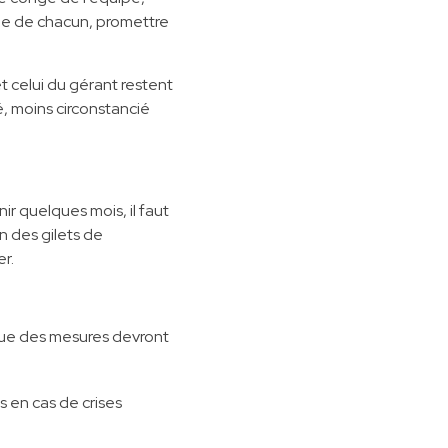
one de chacun, promettre
t celui du gérant restent
é, moins circonstancié
r quelques mois, il faut
n des gilets de
r.
que des mesures devront
es en cas de crises