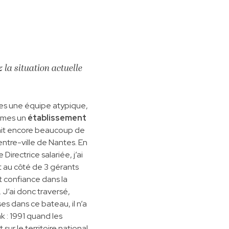
la situation actuelle
s une équipe atypique,
mmes un
établissement
y ait encore beaucoup de
ntre-ville de Nantes. En
irectrice salariée, j’ai
t au côté de 3 gérants
it confiance dans la
. J’ai donc traversé,
s dans ce bateau, il n’a
ak : 1991 quand les
sur le territoire national