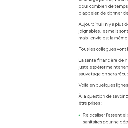
pour combien de temps !
d’appeler, de donner des
Aujourd’hui il n’y a plu
joignables, les mails so
mais l’envie est la même
Tous les collègues vont 
La santé financière de n
juste espérer maintenant
sauvetage on sera récup
Voilà en quelques lignes 
À la question de savoir
c
être prises :
Relocaliser l’essentiel 
sanitaires pour ne dép