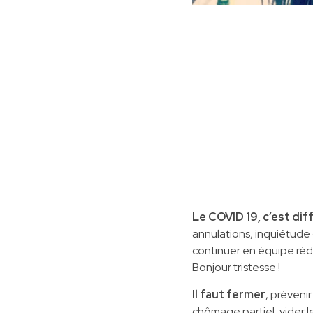
Le COVID 19, c’est dif
annulations, inquiétude 
continuer en équipe rédui
Bonjour tristesse !
Il faut fermer
, préveni
chômage partiel, vider le