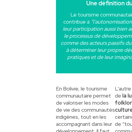
Une définition 
Le tourisme communautaire 
contribue à
“l’autonomisatio
leur participation aussi bien 
le processus de développemen
comme des acteurs passifs du 
à déterminer leur propre dé
pratiques et de leur imagina
En Bolivie, le tourisme
L’autre 
communautaire permet
de
la l
de valoriser les modes
folklor
de vie des communautés
culture
indigènes, tout en les
certain
accompagnant dans leur
de “to
développement. Il faut
communa