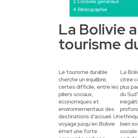
Conseils généraux
Bibliographie
La Bolivie a
tourisme d
Le tourisme durable
La Boli
cherche un équilibre,
citée 
certes difficile, entre les
plus pa
piliers sociaux,
du Sud”
économiques et
inégali
environnementaux des
profond
destinations d’accueil. Un
ethniq
voyage jusqu’en Bolivie
bien so
émet une forte
sociale