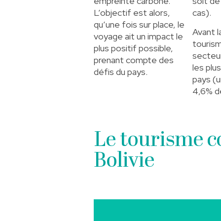
empreinte carbone.
soit de
L’objectif est alors,
cas).
qu’une fois sur place, le
Avant l
voyage ait un impact le
tourism
plus positif possible,
secteu
prenant compte des
les plu
défis du pays.
pays (u
4,6% d
Le tourisme 
Bolivie