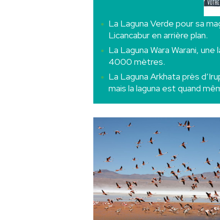
La Laguna Verde pour sa mag
Licancabur en arrière plan.
La Laguna Wara Warani, une l
4000 mètres.
La Laguna Arkhata près d’Irup
mais la laguna est quand mê