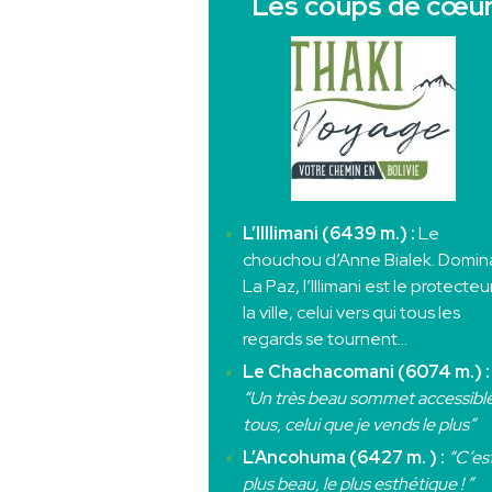
Les coups de cœu
L’Illlimani (6439 m.) :
Le
chouchou d’Anne Bialek. Domin
La Paz, l’Illimani est le protecte
la ville, celui vers qui tous les
regards se tournent…
Le Chachacomani (6074 m.) :
“Un très beau sommet accessible
tous, celui que je vends le plus”
L’Ancohuma (6427 m. ) :
“C’est
plus beau, le plus esthétique ! ”