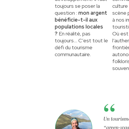
toujours se poser la
culture
question :
mon argent
scène 
bénéficie-t-il aux
à nos i
populations locales
touris
?
En réalité, pas
Où est
toujours… C’est tout le
l’authe
défi du tourisme
frontiè
communautaire.
autono
folklor
souvent
Un tourism
“green-wash