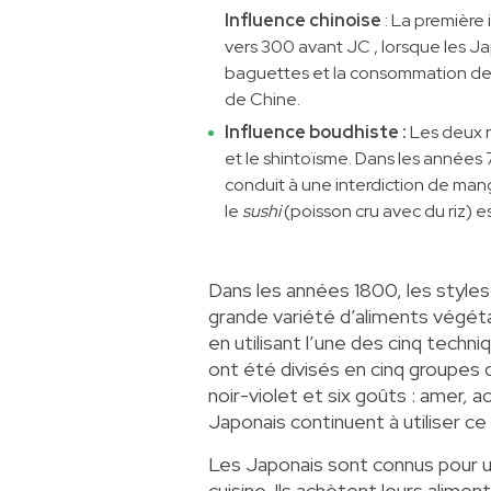
Influence chinoise
: La première 
vers 300 avant JC , lorsque les Japo
baguettes et la consommation de
de Chine.
Influence boudhiste :
Les deux r
et le shintoïsme. Dans les année
conduit à une interdiction de mang
le
sushi
(poisson cru avec du riz) e
Dans les années 1800, les styles
grande variété d’aliments végéta
en utilisant l’une des cinq techn
ont été divisés en cinq groupes d
noir-violet et six goûts : amer, a
Japonais continuent à utiliser c
Les Japonais sont connus pour uti
cuisine. Ils achètent leurs alimen